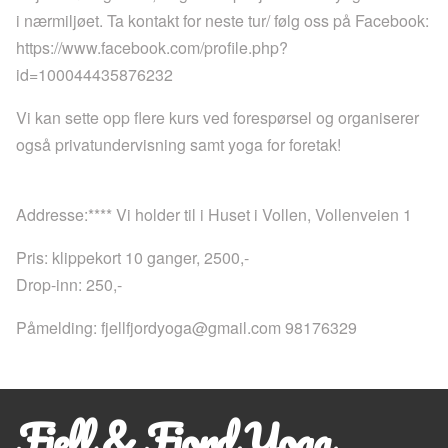
i nærmiljøet. Ta kontakt for neste tur/ følg oss på Facebook:
https://www.facebook.com/profile.php?
id=100044435876232
Vi kan sette opp flere kurs ved forespørsel og organiserer
også privatundervisning samt yoga for foretak!
Addresse:**** Vi holder til i Huset i Vollen, Vollenveien 1
Pris: klippekort 10 ganger, 2500,-
Drop-inn: 250,-
Påmelding:
fjellfjordyoga@gmail.com
98176329
Fjell & Fjord Yoga